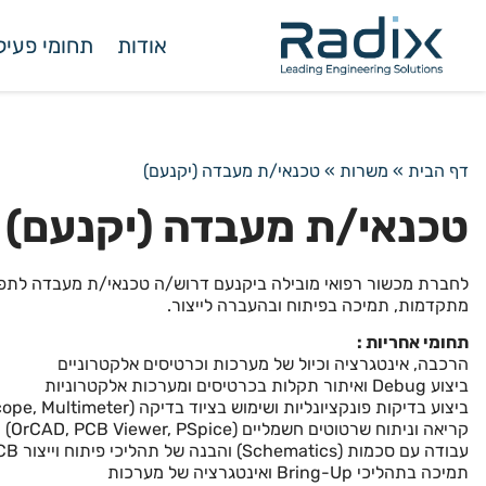
אודות
תחומי פעיל
דף הבית
»
משרות
»
טכנאי/ת מעבדה (יקנעם)
טכנאי/ת מעבדה (יקנעם)
לחברת מכשור רפואי מובילה ביקנעם דרוש/ה טכנאי/ת מעבדה לתפק
מתקדמות, תמיכה בפיתוח ובהעברה לייצור.
תחומי אחריות :
הרכבה, אינטגרציה וכיול של מערכות וכרטיסים אלקטרוניים
ביצוע Debug ואיתור תקלות בכרטיסים ומערכות אלקטרוניות
ביצוע בדיקות פונקציונליות ושימוש בציוד בדיקה (Oscilloscope, Multimeter, ספקי כוח, מחוללי אות וכו’)
קריאה וניתוח שרטוטים חשמליים (OrCAD, PCB Viewer, PSpice)
עבודה עם סכמות (Schematics) והבנה של תהליכי פיתוח וייצור PCB
תמיכה בתהליכי Bring-Up ואינטגרציה של מערכות